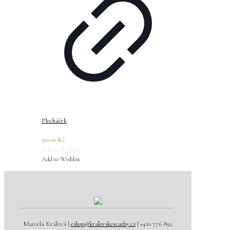
Plecháček
350.00
Kč
Add to Wishlist
Add to Wishlist
Marcela Králová |
eshop@kralovskesvatby.cz
| +420 776 892