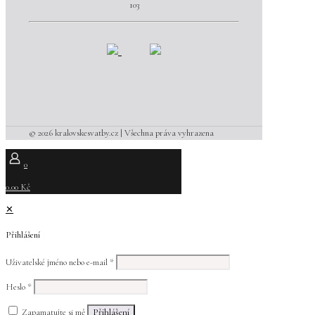
103
© 2026 kralovskesvatby.cz | Všechna práva vyhrazena
0
0.00 Kč
✕
Přihlášení
Uživatelské jméno nebo e-mail
*
Heslo
*
Zapamatujte si mě
Přihlášení