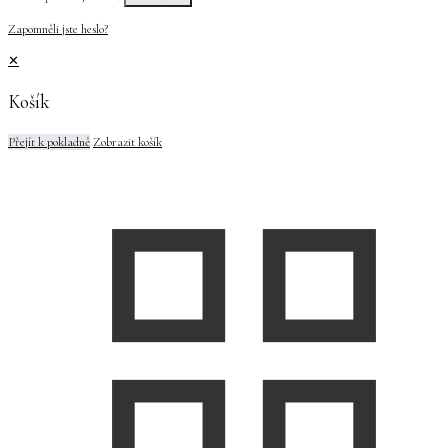
Zapomněli jste heslo?
✕
Košík
Přejít k pokladně
Zobrazit košík