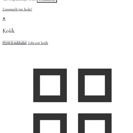
Zapomněli jste heslo?
✕
Košík
Přejít k pokladně
Zobrazit košík