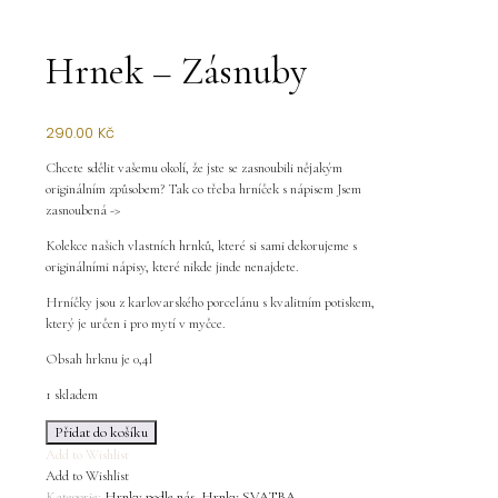
Hrnek – Zásnuby
290.00
Kč
Chcete sdělit vašemu okolí, že jste se zasnoubili nějakým
originálním způsobem? Tak co třeba hrníček s nápisem Jsem
zasnoubená ->
Kolekce našich vlastních hrnků, které si sami dekorujeme s
originálními nápisy, které nikde jinde nenajdete.
Hrníčky jsou z karlovarského porcelánu s kvalitním potiskem,
který je určen i pro mytí v myčce.
Obsah hrknu je 0,4l
1 skladem
Hrnek
Přidat do košíku
-
Add to Wishlist
Zásnuby
Add to Wishlist
množství
Kategorie:
Hrnky podle nás
,
Hrnky SVATBA