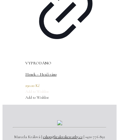
VYPRODÁNO
Hrnek – Hezčí ráno
290.00
Kč
Add to Wishlist
Add to Wishlist
Marcela Králová |
eshop@kralovskesvatby.cz
| +420 776 892