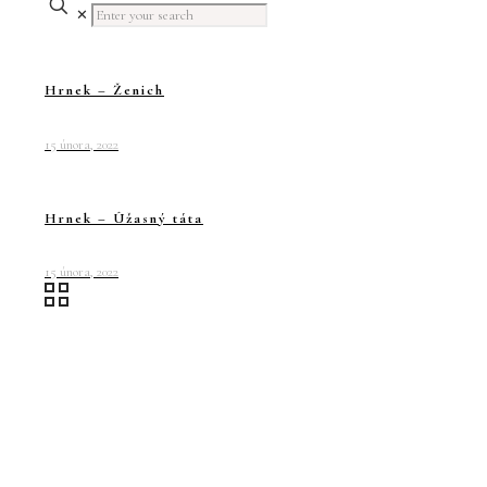
✕
Hrnek – Ženich
15 února, 2022
Hrnek – Úžasný táta
15 února, 2022