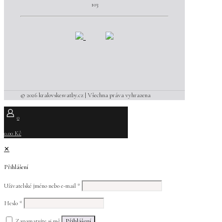
103
© 2026 kralovskesvatby.cz | Všechna práva vyhrazena
0
0.00 Kč
✕
Přihlášení
Uživatelské jméno nebo e-mail
*
Heslo
*
Zapamatujte si mě
Přihlášení