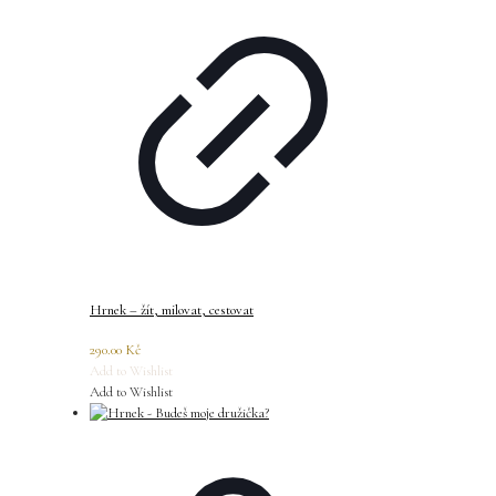
Hrnek – žít, milovat, cestovat
290.00
Kč
Add to Wishlist
Add to Wishlist